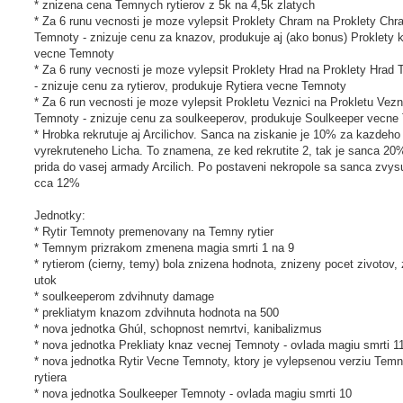
* znizena cena Temnych rytierov z 5k na 4,5k zlatych
* Za 6 runu vecnosti je moze vylepsit Proklety Chram na Proklety Chr
Temnoty - znizuje cenu za knazov, produkuje aj (ako bonus) Proklety 
vecne Temnoty
* Za 6 runy vecnosti je moze vylepsit Proklety Hrad na Proklety Hrad
- znizuje cenu za rytierov, produkuje Rytiera vecne Temnoty
* Za 6 run vecnosti je moze vylepsit Prokletu Veznici na Prokletu Vezn
Temnoty - znizuje cenu za soulkeeperov, produkuje Soulkeeper vecne
* Hrobka rekrutuje aj Arcilichov. Sanca na ziskanie je 10% za kazdeho
vyrekruteneho Licha. To znamena, ze ked rekrutite 2, tak je sanca 20
prida do vasej armady Arcilich. Po postaveni nekropole sa sanca zvys
cca 12%
Jednotky:
* Rytir Temnoty premenovany na Temny rytier
* Temnym prizrakom zmenena magia smrti 1 na 9
* rytierom (cierny, temy) bola znizena hodnota, znizeny pocet zivotov
utok
* soulkeeperom zdvihnuty damage
* prekliatym knazom zdvihnuta hodnota na 500
* nova jednotka Ghúl, schopnost nemrtvi, kanibalizmus
* nova jednotka Prekliaty knaz vecnej Temnoty - ovlada magiu smrti 1
* nova jednotka Rytir Vecne Temnoty, ktory je vylepsenou verziu Tem
rytiera
* nova jednotka Soulkeeper Temnoty - ovlada magiu smrti 10