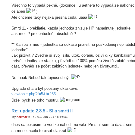
o
Všechno to vypadá pěkně. (dokonce i u aethera to vypadá že nakone
s
t
oslaben
)
Ale chceme taky nějaká přesná čísla. uaaa
Smrti 11 - prekliatie, kazda jednotka znizuje HP napadnutej jednotke
Jak moc ? procentuelně, absolutně ?
"* Kanibalizmus - jednotka sa dokaze prizivit na poskodenej nepriatels
jednotke"
Jak přiživit ? Zvedne si svoji sílu, útok, obranu, oživí díky kanibalism
mrtvé jednotky ze stacku, převádí se 100% poměru životů zabité nebo
část, převádí se počet zabitých jednotek nebo jen životy,atd..
No taaak.Nebuď tak tajnosnubný.
Upgrade dhara byl popsaný ukázkově.
viewtopic.php?f=5&t=266
Držel bych se toho mustru.
Re: update 2.8.5 - Síla smrti II
by
nezmar
»
Thu 01. Jun 2017 6:46:41
P
o
dnes sa pokusim to vsetko nahodit na wiki. Prestal som to davat sem,
s
t
sa mi nechcelo to pisat dvakrat