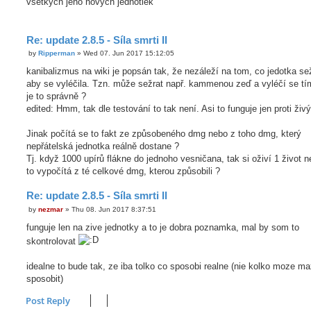
vsetkych jeho novych jednotiek
t
Re: update 2.8.5 - Síla smrti II
by
Ripperman
»
Wed 07. Jun 2017 15:12:05
P
o
kanibalizmus na wiki je popsán tak, že nezáleží na tom, co jedotka se
s
aby se vyléčila. Tzn. může sežrat např. kammenou zeď a vyléčí se tím
t
je to správně ?
edited: Hmm, tak dle testování to tak není. Asi to funguje jen proti živ
Jinak počítá se to fakt ze způsobeného dmg nebo z toho dmg, který
nepřátelská jednotka reálně dostane ?
Tj. když 1000 upírů flákne do jednoho vesničana, tak si oživí 1 život 
to vypočítá z té celkové dmg, kterou způsobili ?
Re: update 2.8.5 - Síla smrti II
by
nezmar
»
Thu 08. Jun 2017 8:37:51
P
o
funguje len na zive jednotky a to je dobra poznamka, mal by som to
s
t
skontrolovat
idealne to bude tak, ze iba tolko co sposobi realne (nie kolko moze m
sposobit)
Post Reply