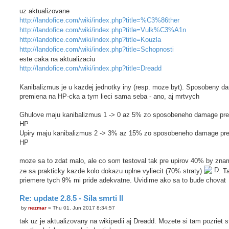
uz aktualizovane
http://landofice.com/wiki/index.php?title=%C3%86ther
http://landofice.com/wiki/index.php?title=Vulk%C3%A1n
http://landofice.com/wiki/index.php?title=Kouzla
http://landofice.com/wiki/index.php?title=Schopnosti
este caka na aktualizaciu
http://landofice.com/wiki/index.php?title=Dreadd
Kanibalizmus je u kazdej jednotky iny (resp. moze byt). Sposobeny 
premiena na HP-cka a tym lieci sama seba - ano, aj mrtvych
Ghulove maju kanibalizmus 1 -> 0 az 5% zo sposobeneho damage pr
HP
Upiry maju kanibalizmus 2 -> 3% az 15% zo sposobeneho damage pr
HP
moze sa to zdat malo, ale co som testoval tak pre upirov 40% by zna
ze sa prakticky kazde kolo dokazu uplne vyliecit (70% straty)
. T
priemere tych 9% mi pride adekvatne. Uvidime ako sa to bude chovat
Re: update 2.8.5 - Síla smrti II
by
nezmar
»
Thu 01. Jun 2017 8:34:57
P
o
tak uz je aktualizovany na wikipedii aj Dreadd. Mozete si tam pozriet s
s