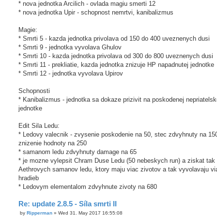
* nova jednotka Arcilich - ovlada magiu smerti 12
* nova jednotka Upir - schopnost nemrtvi, kanibalizmus
Magie:
* Smrti 5 - kazda jednotka privolava od 150 do 400 uveznenych dusi
* Smrti 9 - jednotka vyvolava Ghulov
* Smrti 10 - kazda jednotka privolava od 300 do 800 uveznenych dusi
* Smrti 11 - prekliatie, kazda jednotka znizuje HP napadnutej jednotke
* Smrti 12 - jednotka vyvolava Upirov
Schopnosti
* Kanibalizmus - jednotka sa dokaze prizivit na poskodenej nepriatelsk
jednotke
Edit Sila Ledu:
* Ledovy valecnik - zvysenie poskodenie na 50, stec zdvyhnuty na 15
znizenie hodnoty na 250
* samanom ledu zdvyhnuty damage na 65
* je mozne vylepsit Chram Duse Ledu (50 nebeskych run) a ziskat tak
Aethrovych samanov ledu, ktory maju viac zivotov a tak vyvolavaju vi
hradieb
* Ledovym elementalom zdvyhnute zivoty na 680
Re: update 2.8.5 - Síla smrti II
by
Ripperman
»
Wed 31. May 2017 16:55:08
P