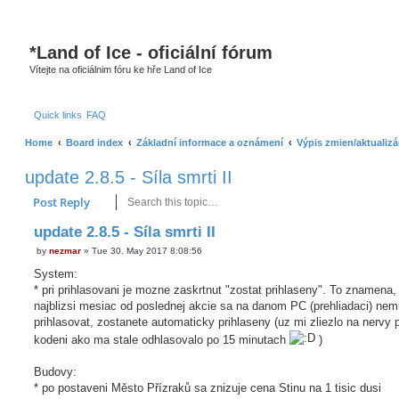
*
Land of Ice - oficiální fórum
Vítejte na oficiálnim fóru ke hře Land of Ice
Quick links
FAQ
Home
Board index
Základní informace a oznámení
Výpis zmien/aktualizá
update 2.8.5 - Síla smrti II
Search
Advanced search
Post Reply
update 2.8.5 - Síla smrti II
by
nezmar
»
Tue 30. May 2017 8:08:56
P
o
System:
s
* pri prihlasovani je mozne zaskrtnut "zostat prihlaseny". To znamena,
t
najblizsi mesiac od poslednej akcie sa na danom PC (prehliadaci) nem
prihlasovat, zostanete automaticky prihlaseny (uz mi zliezlo na nervy p
kodeni ako ma stale odhlasovalo po 15 minutach
)
Budovy:
* po postaveni Město Přízraků sa znizuje cena Stinu na 1 tisic dusi