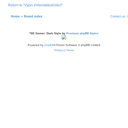
Return to “Výpis zmien/aktualizácií”
Home
Board index
Contact us
*
SE Gamer: Dark Style by
Premium phpBB Styles
Powered by
phpBB
® Forum Software © phpBB Limited
Privacy
|
Terms