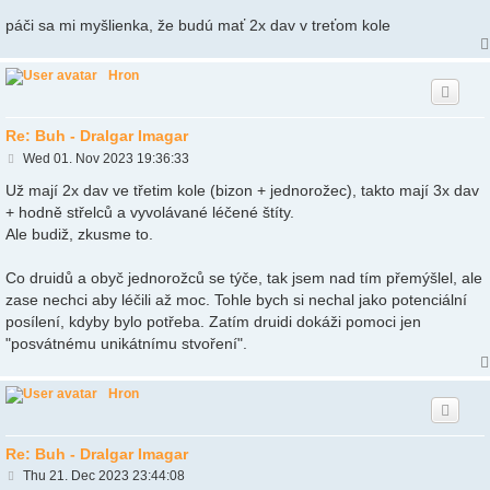
páči sa mi myšlienka, že budú mať 2x dav v treťom kole
Hron
Re: Buh - Dralgar Imagar
P
Wed 01. Nov 2023 19:36:33
o
s
Už mají 2x dav ve třetim kole (bizon + jednorožec), takto mají 3x dav
t
+ hodně střelců a vyvolávané léčené štíty.
Ale budiž, zkusme to.
Co druidů a obyč jednorožců se týče, tak jsem nad tím přemýšlel, ale
zase nechci aby léčili až moc. Tohle bych si nechal jako potenciální
posílení, kdyby bylo potřeba. Zatím druidi dokáži pomoci jen
"posvátnému unikátnímu stvoření".
Hron
Re: Buh - Dralgar Imagar
P
Thu 21. Dec 2023 23:44:08