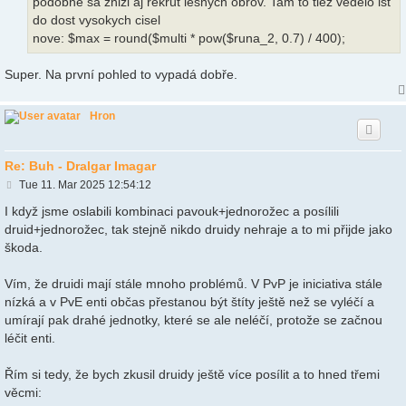
podobne sa znizi aj rekrut lesnych obrov. Tam to tiez vedelo ist
do dost vysokych cisel
nove: $max = round($multi * pow($runa_2, 0.7) / 400);
Super. Na první pohled to vypadá dobře.
Hron
Re: Buh - Dralgar Imagar
P
Tue 11. Mar 2025 12:54:12
o
s
I když jsme oslabili kombinaci pavouk+jednorožec a posílili
t
druid+jednorožec, tak stejně nikdo druidy nehraje a to mi přijde jako
škoda.
Vím, že druidi mají stále mnoho problémů. V PvP je iniciativa stále
nízká a v PvE enti občas přestanou být štíty ještě než se vyléčí a
umírají pak drahé jednotky, které se ale neléčí, protože se začnou
léčit enti.
Řím si tedy, že bych zkusil druidy ještě více posílit a to hned třemi
věcmi: