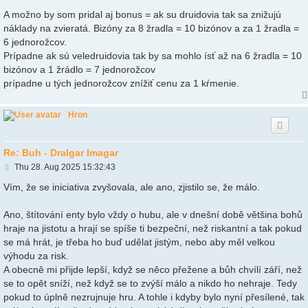
A možno by som pridal aj bonus = ak su druidovia tak sa znižujú
náklady na zvieratá. Bizóny za 8 žradla = 10 bizónov a za 1 žradla =
6 jednorožcov.
Prípadne ak sú veledruidovia tak by sa mohlo ísť až na 6 žradla = 10
bizónov a 1 žrádlo = 7 jednorožcov
prípadne u tých jednorožcov znížiť cenu za 1 kŕmenie.
Hron
Re: Buh - Dralgar Imagar
P
Thu 28. Aug 2025 15:32:43
o
s
Vím, že se iniciativa zvyšovala, ale ano, zjistilo se, že málo.
t
Ano, štítování enty bylo vždy o hubu, ale v dnešní době většina bohů
hraje na jistotu a hrají se spíše ti bezpeční, než riskantní a tak pokud
se má hrát, je třeba ho buď udělat jistým, nebo aby měl velkou
výhodu za risk.
A obecně mi přijde lepší, když se něco přežene a bůh chvílí září, než
se to opět sníží, než když se to zvýší málo a nikdo ho nehraje. Tedy
pokud to úplně nezrujnuje hru. A tohle i kdyby bylo nyní přesílené, tak