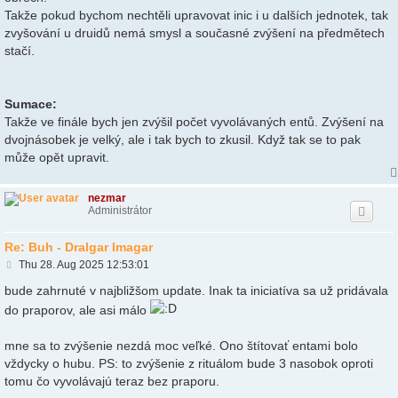
Takže pokud bychom nechtěli upravovat inic i u dalších jednotek, tak
zvyšování u druidů nemá smysl a současné zvýšení na předmětech
stačí.
Sumace:
Takže ve finále bych jen zvýšil počet vyvolávaných entů. Zvýšení na
dvojnásobek je velký, ale i tak bych to zkusil. Když tak se to pak
může opět upravit.
nezmar
Administrátor
Re: Buh - Dralgar Imagar
P
Thu 28. Aug 2025 12:53:01
o
s
bude zahrnuté v najbližšom update. Inak ta iniciatíva sa už pridávala
t
do praporov, ale asi málo
mne sa to zvýšenie nezdá moc veľké. Ono štítovať entami bolo
vždycky o hubu. PS: to zvýšenie z rituálom bude 3 nasobok oproti
tomu čo vyvolávajú teraz bez praporu.