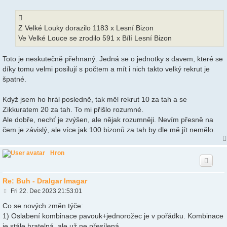
o
s
t
Z Velké Louky dorazilo 1183 x Lesní Bizon
Ve Velké Louce se zrodilo 591 x Bílí Lesní Bizon
Toto je neskutečně přehnaný. Jedná se o jednotky s davem, které se
díky tomu velmi posilují s počtem a mít i nich takto velký rekrut je
špatné.
Když jsem ho hrál posledně, tak měl rekrut 10 za tah a se
Zikkuratem 20 za tah. To mi přišlo rozumné.
Ale dobře, nechť je zvýšen, ale nějak rozumněji. Nevím přesně na
čem je závislý, ale více jak 100 bizonů za tah by dle mě jít nemělo.
Hron
Re: Buh - Dralgar Imagar
P
Fri 22. Dec 2023 21:53:01
o
s
Co se nových změn týče:
t
1) Oslabení kombinace pavouk+jednorožec je v pořádku. Kombinace
je stále hratelná, ale už ne přesílená.