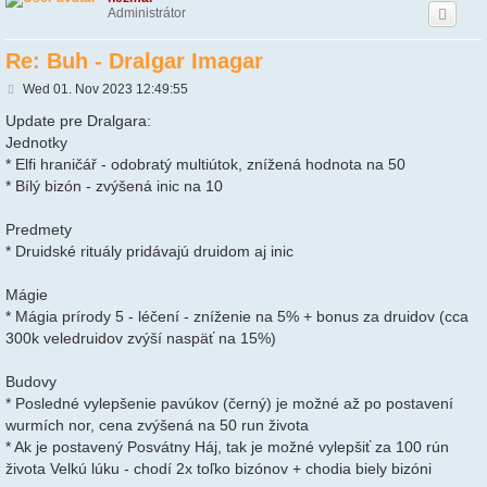
Administrátor
Re: Buh - Dralgar Imagar
P
Wed 01. Nov 2023 12:49:55
o
s
Update pre Dralgara:
t
Jednotky
* Elfi hraničář - odobratý multiútok, znížená hodnota na 50
* Bílý bizón - zvýšená inic na 10
Predmety
* Druidské rituály pridávajú druidom aj inic
Mágie
* Mágia prírody 5 - léčení - zníženie na 5% + bonus za druidov (cca
300k veledruidov zvýší naspäť na 15%)
Budovy
* Posledné vylepšenie pavúkov (černý) je možné až po postavení
wurmích nor, cena zvýšená na 50 run života
* Ak je postavený Posvátny Háj, tak je možné vylepšiť za 100 rún
života Velkú lúku - chodí 2x toľko bizónov + chodia biely bizóni