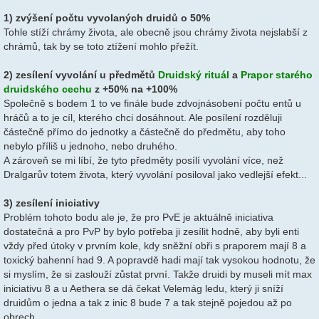
1) zvýšení počtu vyvolaných druidů o 50%
Tohle stíží chrámy života, ale obecně jsou chrámy života nejslabší z
chrámů, tak by se toto ztížení mohlo přežít.
2) zesílení vyvolání u předmětů
Druidský rituál
a
Prapor starého
druidského cechu
z +50% na +100%
Společně s bodem 1 to ve finále bude zdvojnásobení počtu entů u
hráčů a to je cíl, kterého chci dosáhnout. Ale posílení rozděluji
částečně přímo do jednotky a částečně do předmětu, aby toho
nebylo příliš u jednoho, nebo druhého.
A zároveň se mi líbí, že tyto předměty posílí vyvolání více, než
Dralgarův totem života, který vyvolání posiloval jako vedlejší efekt...
3) zesílení iniciativy
Problém tohoto bodu ale je, že pro PvE je aktuálně iniciativa
dostatečná a pro PvP by bylo potřeba ji zesílit hodně, aby byli enti
vždy před útoky v prvním kole, kdy sněžní obři s praporem mají 8 a
toxický bahenní had 9. A popravdě hadi mají tak vysokou hodnotu, že
si myslím, že si zaslouží zůstat první. Takže druidi by museli mít max
iniciativu 8 a u Aethera se dá čekat Velemág ledu, který ji sníží
druidům o jedna a tak z inic 8 bude 7 a tak stejně pojedou až po
obrech.