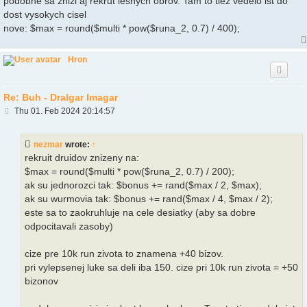
podobne sa znizi aj rekrut lesnych obrov. Tam to tiez vedelo ist do
dost vysokych cisel
nove: $max = round($multi * pow($runa_2, 0.7) / 400);
Hron
Re: Buh - Dralgar Imagar
P
Thu 01. Feb 2024 20:14:57
o
s
t
nezmar
wrote:
↑
rekruit druidov znizeny na:
$max = round($multi * pow($runa_2, 0.7) / 200);
ak su jednorozci tak: $bonus += rand($max / 2, $max);
ak su wurmovia tak: $bonus += rand($max / 4, $max / 2);
este sa to zaokruhluje na cele desiatky (aby sa dobre
odpocitavali zasoby)
cize pre 10k run zivota to znamena +40 bizov.
pri vylepsenej luke sa deli iba 150. cize pri 10k run zivota = +50
bizonov