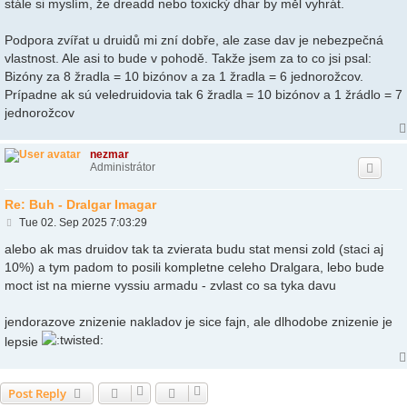
stále si myslím, že dreadd nebo toxický dhar by měl vyhrát.
Podpora zvířat u druidů mi zní dobře, ale zase dav je nebezpečná
vlastnost. Ale asi to bude v pohodě. Takže jsem za to co jsi psal:
Bizóny za 8 žradla = 10 bizónov a za 1 žradla = 6 jednorožcov.
Prípadne ak sú veledruidovia tak 6 žradla = 10 bizónov a 1 žrádlo = 7
jednorožcov
nezmar
Administrátor
Re: Buh - Dralgar Imagar
P
Tue 02. Sep 2025 7:03:29
o
s
alebo ak mas druidov tak ta zvierata budu stat mensi zold (staci aj
t
10%) a tym padom to posili kompletne celeho Dralgara, lebo bude
moct ist na mierne vyssiu armadu - zvlast co sa tyka davu
jendorazove znizenie nakladov je sice fajn, ale dlhodobe znizenie je
lepsie
Post Reply