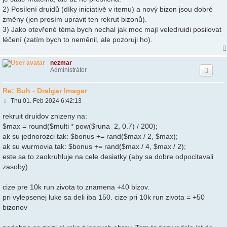
2) Posílení druidů (díky iniciativě v itemu) a nový bizon jsou dobré
změny (jen prosím upravit ten rekrut bizonů).
3) Jako otevřené téma bych nechal jak moc mají veledruidi posilovat
léčení (zatím bych to neměnil, ale pozoruji ho).
nezmar
Administrátor
Re: Buh - Dralgar Imagar
P
Thu 01. Feb 2024 6:42:13
o
s
rekruit druidov znizeny na:
t
$max = round($multi * pow($runa_2, 0.7) / 200);
ak su jednorozci tak: $bonus += rand($max / 2, $max);
ak su wurmovia tak: $bonus += rand($max / 4, $max / 2);
este sa to zaokruhluje na cele desiatky (aby sa dobre odpocitavali
zasoby)
cize pre 10k run zivota to znamena +40 bizov.
pri vylepsenej luke sa deli iba 150. cize pri 10k run zivota = +50
bizonov