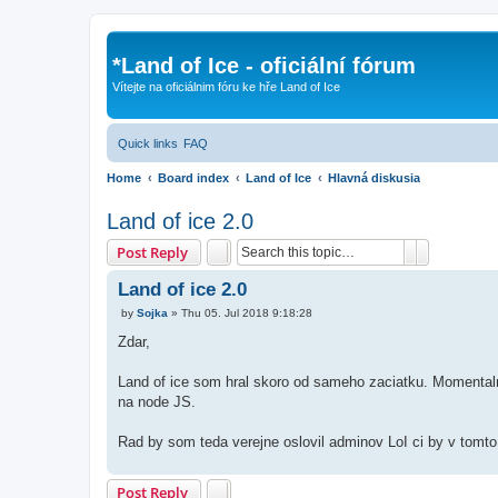
*
Land of Ice - oficiální fórum
Vítejte na oficiálnim fóru ke hře Land of Ice
Quick links
FAQ
Home
Board index
Land of Ice
Hlavná diskusia
Land of ice 2.0
Search
Advanced 
Post Reply
Land of ice 2.0
P
by
Sojka
»
Thu 05. Jul 2018 9:18:28
o
s
Zdar,
t
Land of ice som hral skoro od sameho zaciatku. Momental
na node JS.
Rad by som teda verejne oslovil adminov LoI ci by v tomto 
Post Reply