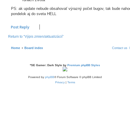
PS: ak update nebude obsahovať výrazný počet bugov, tak bude naho
pondelok aj do sveta HELL
Post Reply
Return to “Výpis zmien/aktualizácií”
Home
Board index
Contact us
*
SE Gamer: Dark Style by
Premium phpBB Styles
Powered by
phpBB
® Forum Software © phpBB Limited
Privacy
|
Terms