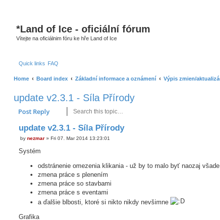
*
Land of Ice - oficiální fórum
Vítejte na oficiálnim fóru ke hře Land of Ice
Quick links
FAQ
Home
Board index
Základní informace a oznámení
Výpis zmien/aktualizá
update v2.3.1 - Síla Přírody
Search
Advanced search
Post Reply
update v2.3.1 - Síla Přírody
P
by
nezmar
»
Fri 07. Mar 2014 13:23:01
o
s
Systém
t
odstránenie omezenia klikania - už by to malo byť naozaj všad
zmena práce s plenením
zmena práce so stavbami
zmena práce s eventami
a ďalšie blbosti, ktoré si nikto nikdy nevšimne
Grafika