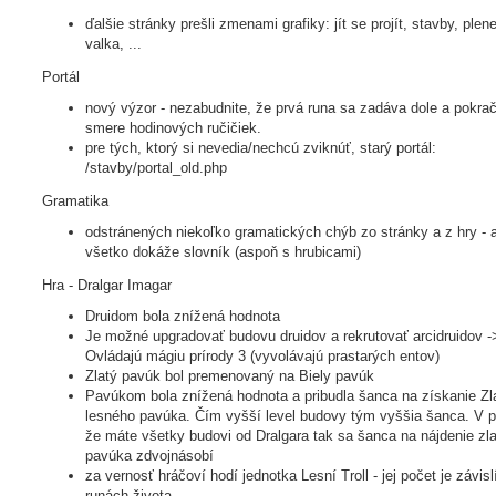
ďalšie stránky prešli zmenami grafiky: jít se projít, stavby, plene
valka, ...
Portál
nový výzor - nezabudnite, že prvá runa sa zadáva dole a pokrač
smere hodinových ručičiek.
pre tých, ktorý si nevedia/nechcú zviknúť, starý portál:
/stavby/portal_old.php
Gramatika
odstránených niekoľko gramatických chýb zo stránky a z hry - 
všetko dokáže slovník (aspoň s hrubicami)
Hra - Dralgar Imagar
Druidom bola znížená hodnota
Je možné upgradovať budovu druidov a rekrutovať arcidruidov -
Ovládajú mágiu prírody 3 (vyvolávajú prastarých entov)
Zlatý pavúk bol premenovaný na Biely pavúk
Pavúkom bola znížená hodnota a pribudla šanca na získanie Zl
lesného pavúka. Čím vyšší level budovy tým vyššia šanca. V p
že máte všetky budovi od Dralgara tak sa šanca na nájdenie zl
pavúka zdvojnásobí
za vernosť hráčoví hodí jednotka Lesní Troll - jej počet je závisl
runách života