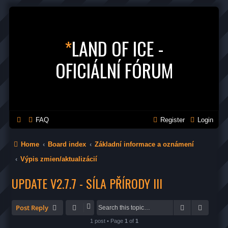
*
LAND OF ICE -
OFICIÁLNÍ FÓRUM
FAQ
Register
Login
Home
Board index
Základní informace a oznámení
Výpis zmien/aktualizácií
UPDATE V2.7.7 - SÍLA PŘÍRODY III
Search
Advanc
Post Reply
1 post • Page
1
of
1