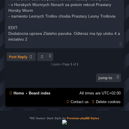
- v Horskych Wurmych Norach sa potom rekruti Prastary
Horsky Wurm
- namiesto Lesnych Trollov chodia Prastary Lesny Trollovia
EDIT:
Dodatocna uprava Zlateho pavuka. Odteraz ma typ utoku 4 a
iniciativu 2
T
o
p
Post Reply
1 post • Page
1
of
1
Jump to
Home
Board index
All times are
UTC+02:00
Contact us
Delete cookies
*
SE Gamer: Dark Style by
Premium phpBB Styles