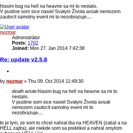
hlasim bug na hell na heavne sa mi to nestalo.
V pustine som sice nasiel Svatyni Života avsak nemozem
zautocit samotny event mi to nezobrazuje....
Top
nezmar
Administrátor
Posts:
1702
Joined:
Mon 27. Jan 2014 7:42:38
Re: update v2.5.8
Quote
Post
by
nezmar
»
Thu 09. Oct 2014 11:49:30
death wrote:
hlasim bug na hell na heavne sa mi to
nestalo.
V pustine som sice nasiel Svatyni Života avsak
nemozem zautocit samotny event mi to
nezobrazuje....
to je tym, ze som to chcel nahrat iba na HEAVEN (zatial a na
HELL zajtra), ale niekde som sa preklikol a nahral omylom