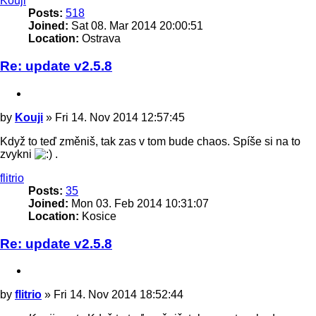
Kouji
Posts:
518
Joined:
Sat 08. Mar 2014 20:00:51
Location:
Ostrava
Re: update v2.5.8
Quote
Post
by
Kouji
»
Fri 14. Nov 2014 12:57:45
Když to teď změniš, tak zas v tom bude chaos. Spíše si na to
zvykni
.
Top
flitrio
Posts:
35
Joined:
Mon 03. Feb 2014 10:31:07
Location:
Kosice
Re: update v2.5.8
Quote
Post
by
flitrio
»
Fri 14. Nov 2014 18:52:44