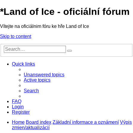
*
Land of Ice - oficiální fórum
Vítejte na oficiálnim fóru ke hře Land of Ice
Skip to content
Advanced
Search
search
Quick links
Unanswered topics
Active topics
Search
FAQ
Login
Register
Home
Board index
Základní informace a oznámení
Výpis
zmien/aktualizácií