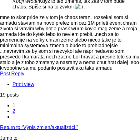
Kouji wrote:
Když to teď změniš, tak zas v tom bude
chaos. Spíše si na to zvykni
.
mne to skor pride ze v tom je chaos teraz . rozsekal som si
armadu staviam na novo preleziem cez 1M prileti event chram
zivota si vravim why not a prask wurmikovia mag zeme a moja
armada ide do kytek lebo to neviem prebit...nech sa to
premenuije na velky chram zeme alebo nieco take je to
minimalna systemova zmena a bude to prehladnejsie
...nevravim ze by som si nezvykol ale napr nedavno som
presvedcil kamarata nech zacne LoI hravat a presne toto sa mu
stalo a je z toho zmateny a nasrany a nema chut hrat dalej lebo
krvopotne sa mu podarilo postavit aku taku armadu
Top
Post Reply
Print view
19 posts
1
2
Next
Return to “Výpis zmien/aktualizácií”
Jump to