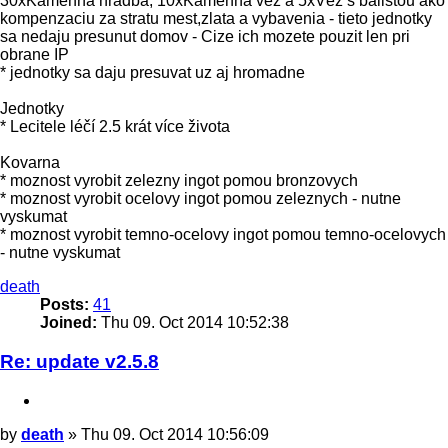
30xKamenná hradba, 10xKamenná věž a 5xVěž s balistou ako
kompenzaciu za stratu mest,zlata a vybavenia - tieto jednotky
sa nedaju presunut domov - Cize ich mozete pouzit len pri
obrane IP
* jednotky sa daju presuvat uz aj hromadne
Jednotky
* Lecitele léčí 2.5 krát více života
Kovarna
* moznost vyrobit zelezny ingot pomou bronzovych
* moznost vyrobit ocelovy ingot pomou zeleznych - nutne
vyskumat
* moznost vyrobit temno-ocelovy ingot pomou temno-ocelovych
- nutne vyskumat
Top
death
Posts:
41
Joined:
Thu 09. Oct 2014 10:52:38
Re: update v2.5.8
Quote
Post
by
death
»
Thu 09. Oct 2014 10:56:09