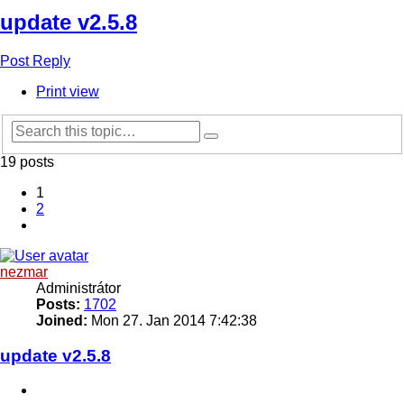
update v2.5.8
Post Reply
Print view
Advanced
Search
search
19 posts
1
2
Next
nezmar
Administrátor
Posts:
1702
Joined:
Mon 27. Jan 2014 7:42:38
update v2.5.8
Quote