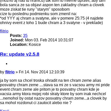
(mozno aj nad tu hranicu) tak som to mierne upravil, aby tam
bola sanca ze sa objavi aspon ten zakladny chram a clovek
moze ziskat tie runy "starym" sposobom
cize tu poslednu podmienku som zmenil na:
*od YYY aj chram a svatyne, ale v pomere 25:75 (4 najdete
ohnivy event z toho 1 bude chram a 3 svatyne - v preklade)
Top
flitrio
Posts:
35
Joined:
Mon 03. Feb 2014 10:31:07
Location:
Kosice
Re: update v2.5.8
Quote
Post
by
flitrio
»
Fri 14. Nov 2014 12:10:39
ja by som sa chcel troska ohradit na ten chram zeme alias
posvatny chram zeme ....stava sa mi ze s vacsou army mi pride
event chram zeme ale pritom je to posvatny chram kde je
vacsia army ktora mojej robi straty ktore by som inak nechcel
...nemohol by ostat nazov posvatny chram zeme...a clovek by
sa mohol rozdonut ci zautocit alebo nie ?
Top