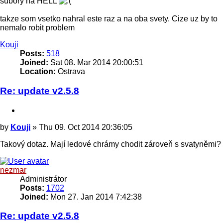
subory na HELL
takze som vsetko nahral este raz a na oba svety. Cize uz by to
nemalo robit problem
Top
Kouji
Posts:
518
Joined:
Sat 08. Mar 2014 20:00:51
Location:
Ostrava
Re: update v2.5.8
Quote
Post
by
Kouji
»
Thu 09. Oct 2014 20:36:05
Takový dotaz. Mají ledové chrámy chodit zároveň s svatyněmi?
Top
nezmar
Administrátor
Posts:
1702
Joined:
Mon 27. Jan 2014 7:42:38
Re: update v2.5.8