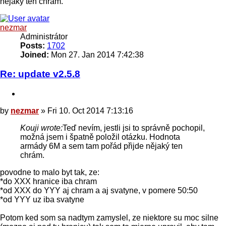
nějaký ten chrám.
Top
nezmar
Administrátor
Posts:
1702
Joined:
Mon 27. Jan 2014 7:42:38
Re: update v2.5.8
Quote
Post
by
nezmar
»
Fri 10. Oct 2014 7:13:16
Kouji wrote:
Teď nevím, jestli jsi to správně pochopil,
možná jsem i špatně položil otázku. Hodnota
armády 6M a sem tam pořád přijde nějaký ten
chrám.
povodne to malo byt tak, ze:
*do XXX hranice iba chram
*od XXX do YYY aj chram a aj svatyne, v pomere 50:50
*od YYY uz iba svatyne
Potom ked som sa nadtym zamyslel, ze niektore su moc silne