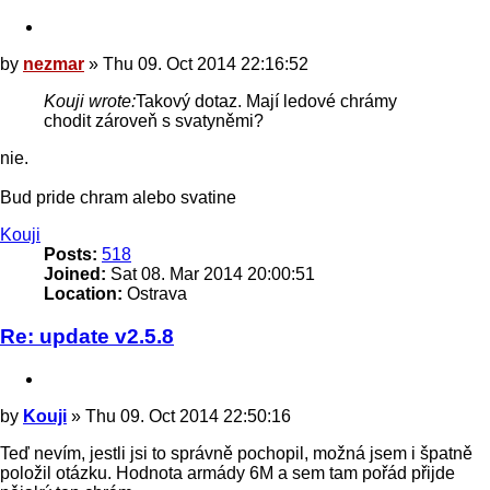
Quote
Post
by
nezmar
»
Thu 09. Oct 2014 22:16:52
Kouji wrote:
Takový dotaz. Mají ledové chrámy
chodit zároveň s svatyněmi?
nie.
Bud pride chram alebo svatine
Top
Kouji
Posts:
518
Joined:
Sat 08. Mar 2014 20:00:51
Location:
Ostrava
Re: update v2.5.8
Quote
Post
by
Kouji
»
Thu 09. Oct 2014 22:50:16
Teď nevím, jestli jsi to správně pochopil, možná jsem i špatně
položil otázku. Hodnota armády 6M a sem tam pořád přijde