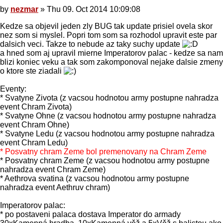
Post
by
nezmar
»
Thu 09. Oct 2014 10:09:08
Kedze sa objevil jeden zly BUG tak update prisiel ovela skor
nez som si myslel. Popri tom som sa rozhodol upravit este par
dalsich veci. Takze to nebude az taky suchy update
a hned som aj upravil mierne Imperatorov palac - kedze sa nam
blizi koniec veku a tak som zakomponoval nejake dalsie zmeny
o ktore ste ziadali
Eventy:
* Svatyne Zivota (z vacsou hodnotou army postupne nahradza
event Chram Zivota)
* Svatyne Ohne (z vacsou hodnotou army postupne nahradza
event Chram Ohne)
* Svatyne Ledu (z vacsou hodnotou army postupne nahradza
event Chram Ledu)
* Posvatny chram Zeme bol premenovany na Chram Zeme
* Posvatny chram Zeme (z vacsou hodnotou army postupne
nahradza event Chram Zeme)
* Aethrova svatina (z vacsou hodnotou army postupne
nahradza event Aethruv chram)
Imperatorov palac:
* po postaveni palaca dostava Imperator do armady