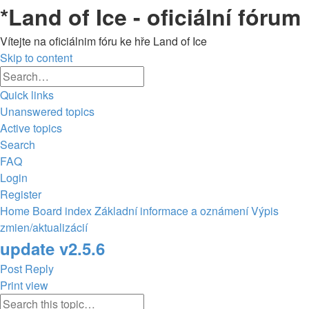
*
Land of Ice - oficiální fórum
Vítejte na oficiálnim fóru ke hře Land of Ice
Skip to content
Advanced
Search
search
Quick links
Unanswered topics
Active topics
Search
FAQ
Login
Register
Home
Board index
Základní informace a oznámení
Výpis
zmien/aktualizácií
update v2.5.6
Post Reply
Print view
Advanced