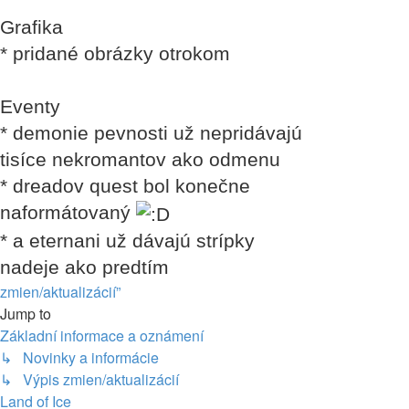
Grafika
* pridané obrázky otrokom
Eventy
* demonie pevnosti už nepridávajú
tisíce nekromantov ako odmenu
* dreadov quest bol konečne
naformátovaný
* a eternani už dávajú strípky
nadeje ako predtím
zmien/aktualizácií”
Jump to
Základní informace a oznámení
↳ Novinky a informácie
↳ Výpis zmien/aktualizácií
Land of Ice