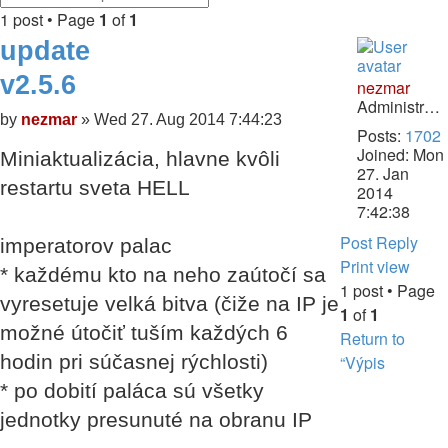
Search
search
1 post • Page
1
of
1
Top
update
v2.5.6
nezmar
Administrátor
Quote
Post
by
nezmar
»
Wed 27. Aug 2014 7:44:23
Posts:
1702
Joined:
Mon
Miniaktualizácia, hlavne kvôli
27. Jan
restartu sveta HELL
2014
7:42:38
Post Reply
imperatorov palac
Print view
* každému kto na neho zaútočí sa
1 post • Page
vyresetuje velká bitva (čiže na IP je
1
of
1
možné útočiť tuším každých 6
Return to
hodin pri súčasnej rýchlosti)
“Výpis
* po dobití paláca sú všetky
jednotky presunuté na obranu IP