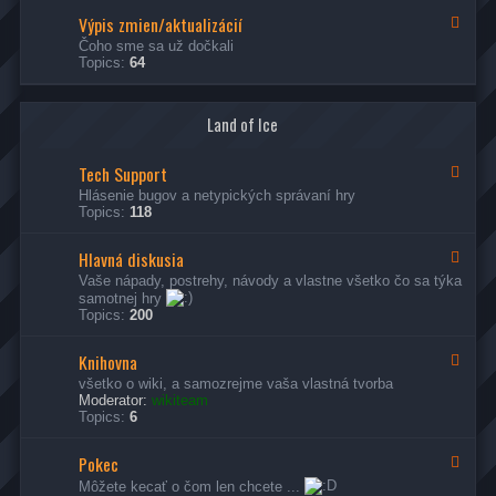
N
Výpis zmien/aktualizácií
o
F
v
e
Čoho sme sa už dočkali
i
e
Topics:
64
n
d
k
-
y
V
a
Land of Ice
ý
i
p
n
i
Tech Support
f
s
F
o
z
e
Hlásenie bugov a netypických správaní hry
r
m
e
Topics:
118
m
i
d
á
e
-
c
Hlavná diskusia
n
T
F
i
/
e
e
Vaše nápady, postrehy, návody a vlastne všetko čo sa týka
e
a
c
e
samotnej hry
k
h
d
Topics:
200
t
S
-
u
u
H
a
p
l
Knihovna
F
l
p
a
e
všetko o wiki, a samozrejme vaša vlastná tvorba
i
o
v
e
Moderator:
wikiteam
z
r
n
d
Topics:
6
á
t
á
-
c
d
K
i
i
Pokec
n
F
í
s
i
e
Môžete kecať o čom len chcete ...
k
h
e