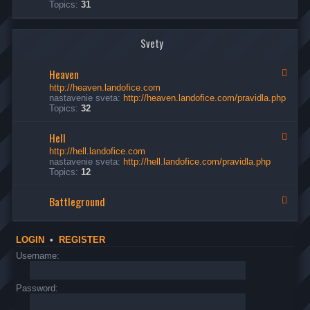
Topics:
31
u
o
d
s
v
-
i
n
P
a
a
o
Svety
k
e
Heaven
c
F
e
http://heaven.landofice.com
e
nastavenie sveta:
http://heaven.landofice.com/pravidla.php
d
Topics:
32
-
H
Hell
e
F
a
e
http://hell.landofice.com
v
e
nastavenie sveta:
http://hell.landofice.com/pravidla.php
e
d
Topics:
12
n
-
H
Battleground
e
F
l
e
l
e
d
LOGIN
•
REGISTER
-
B
Username:
a
t
t
Password:
l
e