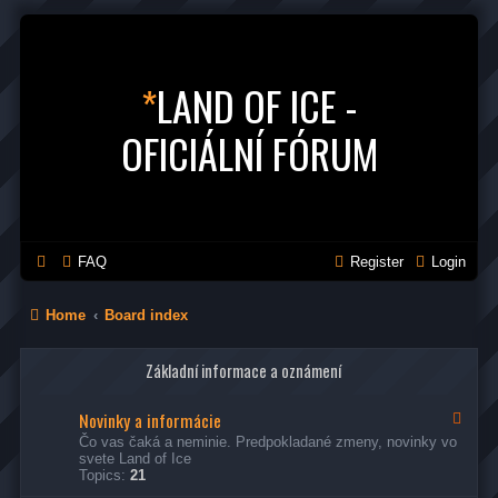
*
LAND OF ICE -
OFICIÁLNÍ FÓRUM
FAQ
Register
Login
Home
Board index
Základní informace a oznámení
Novinky a informácie
F
e
Čo vas čaká a neminie. Predpokladané zmeny, novinky vo
e
svete Land of Ice
d
Topics:
21
-